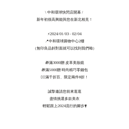
\ 中和環球快閃店開幕 /
新年初很高興能與您在新北相見！
⚡️2024/01/03 - 02/04
📍中和環球購物中心2樓
（無印良品斜對面就可以找到我們呦）
🎁滿3000贈 皮革美妝鏡
🎁滿5000贈 時尚精巧零錢包
❤️‍🔥滿千折百、限定兩件8折！
誠摯邀請您前來逛逛
盡情挑選多款美衣
輕鬆跟上2024流行的腳步❣️