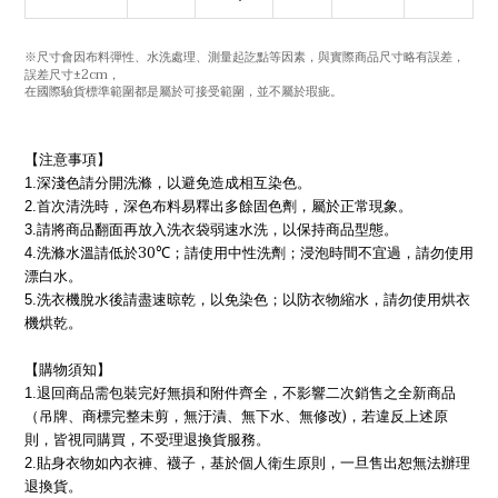
與實際商品尺寸略有誤差，
※尺寸會因布料彈性、水洗處理、測量起訖點等因素，
誤差尺寸±
2cm
，
在國際驗貨標準範圍都是屬於可接受範圍，並不屬於瑕疵。
【注意事項】
1.
深淺色請分開洗滌，以避免造成相互染色。
2.
首次清洗時，深色布料易釋出多餘固色劑，屬於正常現象。
3.
請將商品翻面再放入洗衣袋弱速水洗，以保持商品型態。
30℃
4.
洗滌水溫請低於
；請使用中性洗劑；浸泡時間不宜過，請勿使用
漂白水。
5.
洗衣機脫水後請盡速晾乾，以免染色；以防衣物縮水，請勿使用烘衣
機烘乾。
【購物須知】
1.
退回商品需包裝完好無損和附件齊全，不影響二次銷售之全新商品
)
（吊牌、商標完整未剪，無汙漬、無下水、無修改
，若違反上述原
則，皆視同購買，不受理退換貨服務。
2.
貼身衣物如內衣褲、襪子，基於個人衛生原則，一旦售出恕無法辦理
退換貨。