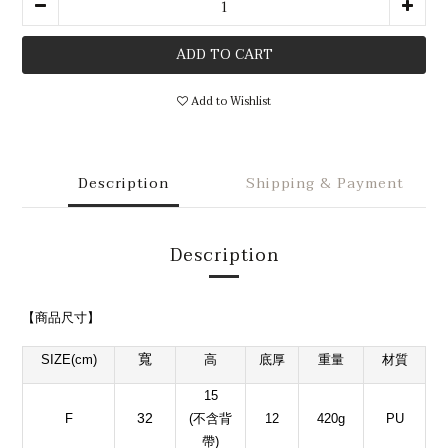
ADD TO CART
Add to Wishlist
Description
Shipping & Payment
Description
【商品尺寸
】
寬
SIZE(cm)
高
底厚
重量
材質
15
32
F
(不含背
12
420g
PU
帶)