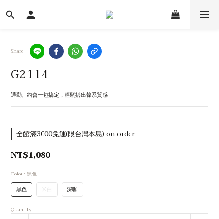
Share
G2114
通勤、約會一包搞定，輕鬆搭出韓系質感
全館滿3000免運(限台灣本島) on order
NT$1,080
Color
: 黑色
黑色
米白
深咖
Quantity