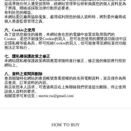
益或導致任何人遭受損害時，經網站管理單位研析揭露您的個人資料是為
了辨識、聯絡或採取法律行動所必要者。
有利於您的權益。
本網站委託廠商協助蒐集、處理或利用您的個人資料時，將對委外廠商或
個人善盡監督管理之責。
六、Cookie之使用
為了提供您最佳的服務，本網站會在您的電腦中放置並取用我們的
Cookie，若您不願接受Cookie的寫入，您可在您使用的瀏覽器功能項中設
定隱私權等級為高，即可拒絕Cookie的寫入，但可能會導至網站某些功能
無法正常執行 。
七、隱私權保護政策之修正
本網站隱私權保護政策將因應需求隨時進行修正，修正後的條款將刊登於
網站上。
八、資料之查閱與刪除
會員能隨時在網站的會員帳號查看授權的姓名與電郵資料，並且僅作為商
店會員、訂單資料的內容。
商店依照本人請求，可透過商店右上角聯絡我們管道提出刪除、停止使用
該個人資料的要求。
相關需求可來信至：merite.tw@gmail.com
HOW TO BUY