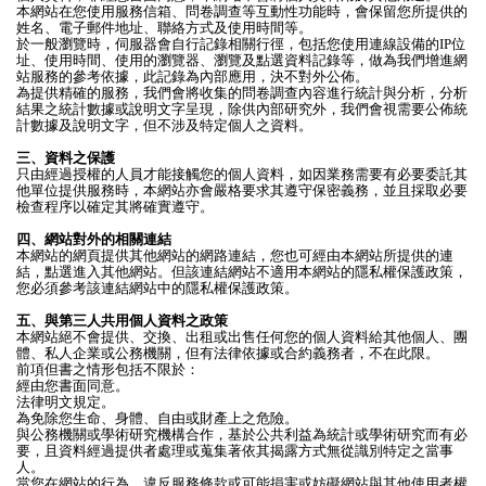
本網站在您使用服務信箱、問卷調查等互動性功能時，會保留您所提供的
姓名、電子郵件地址、聯絡方式及使用時間等。
於一般瀏覽時，伺服器會自行記錄相關行徑，包括您使用連線設備的IP位
址、使用時間、使用的瀏覽器、瀏覽及點選資料記錄等，做為我們增進網
站服務的參考依據，此記錄為內部應用，決不對外公佈。
為提供精確的服務，我們會將收集的問卷調查內容進行統計與分析，分析
結果之統計數據或說明文字呈現，除供內部研究外，我們會視需要公佈統
計數據及說明文字，但不涉及特定個人之資料。
三、資料之保護
只由經過授權的人員才能接觸您的個人資料，如因業務需要有必要委託其
他單位提供服務時，本網站亦會嚴格要求其遵守保密義務，並且採取必要
檢查程序以確定其將確實遵守。
四、網站對外的相關連結
本網站的網頁提供其他網站的網路連結，您也可經由本網站所提供的連
結，點選進入其他網站。但該連結網站不適用本網站的隱私權保護政策，
您必須參考該連結網站中的隱私權保護政策。
五、與第三人共用個人資料之政策
本網站絕不會提供、交換、出租或出售任何您的個人資料給其他個人、團
體、私人企業或公務機關，但有法律依據或合約義務者，不在此限。
前項但書之情形包括不限於：
經由您書面同意。
法律明文規定。
為免除您生命、身體、自由或財產上之危險。
與公務機關或學術研究機構合作，基於公共利益為統計或學術研究而有必
要，且資料經過提供者處理或蒐集著依其揭露方式無從識別特定之當事
人。
當您在網站的行為，違反服務條款或可能損害或妨礙網站與其他使用者權