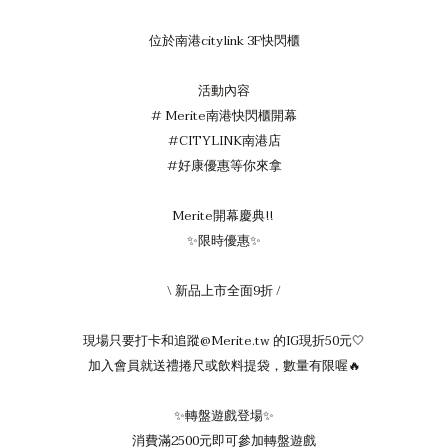
位於南港citylink 3F快閃櫃
活動內容
# Merite南港快閃櫃開幕
#CITYLINK南港店
#好康優惠等你來拿
Merite開幕慶典!!
✨限時優惠✨
\ 新品上市全面9折 /
現場只要打卡和追蹤@Merite.tw 的IG現折50元🤍
加入會員就送禮捲尺或飲料提袋，數量有限喔🔥
✨轉盤遊戲登場✨
消費滿2500元即可參加轉盤遊戲