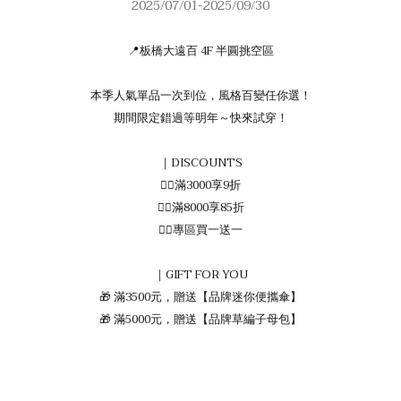
2025/07/01-2025/09/30
📍板橋大遠百 4F 半圓挑空區
本季人氣單品一次到位，風格百變任你選！
期間限定錯過等明年～快來試穿！
｜DISCOUNTS
❤️‍🔥滿3000享9折
❤️‍🔥滿8000享85折
❤️‍🔥專區買一送一
｜GIFT FOR YOU
🎁 滿3500元，贈送【品牌迷你便攜傘】
🎁 滿5000元，贈送【品牌草編子母包】