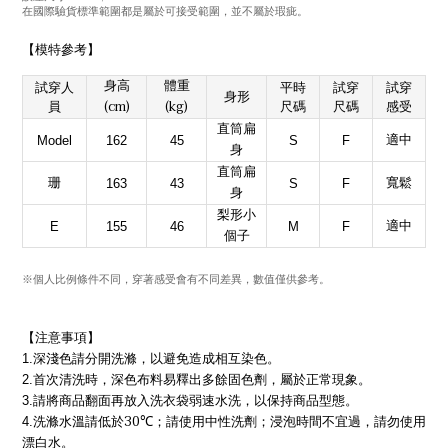
在國際驗貨標準範圍都是屬於可接受範圍，並不屬於瑕疵。
【模特參考】
身高
體重
試穿人
平時
試穿
試穿
身形
(cm)
(kg)
員
尺碼
尺碼
感受
直筒扁
適中
Model
162
45
S
F
身
直筒扁
珊
寬鬆
163
43
S
F
身
梨形小
適中
E
155
46
M
F
個子
※個人比例條件不同
，
穿著感受會有不同差異
，
數值僅供參考
。
【注意事項】
1.
深淺色請分開洗滌，以避免造成相互染色。
2.
首次清洗時，深色布料易釋出多餘固色劑，屬於正常現象。
3.
請將商品翻面再放入洗衣袋弱速水洗，以保持商品型態。
30℃
4.
洗滌水溫請低於
；請使用中性洗劑；浸泡時間不宜過，請勿使用
漂白水。