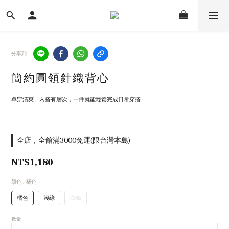
分享到
簡約圓領針織背心
單穿清爽、內搭有層次，一件就能輕鬆完成日常穿搭
全店，全館滿3000免運(限台灣本島)
NT$1,180
顏色
: 橘色
橘色
淺綠
白條
數量