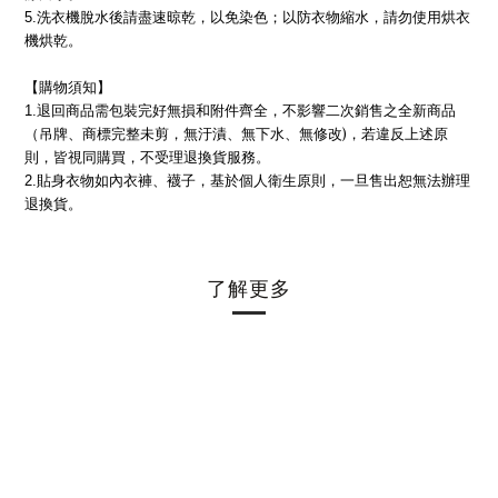
5.
洗衣機脫水後請盡速晾乾，以免染色；以防衣物縮水，請勿使用烘衣
機烘乾。
【購物須知】
1.
退回商品需包裝完好無損和附件齊全，不影響二次銷售之全新商品
)
（吊牌、商標完整未剪，無汙漬、無下水、無修改
，若違反上述原
則，皆視同購買，不受理退換貨服務。
2.
貼身衣物如內衣褲、襪子，基於個人衛生原則，一旦售出恕無法辦理
退換貨。
了解更多