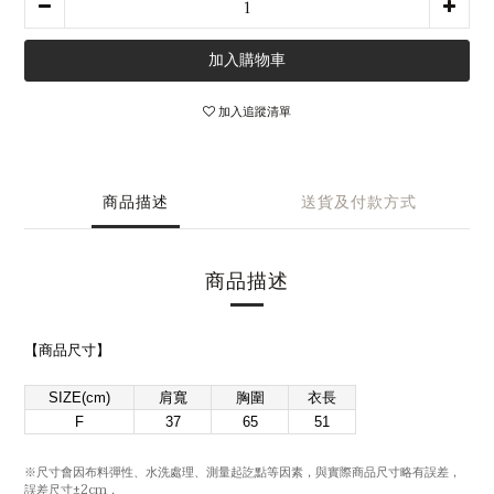
加入購物車
加入追蹤清單
商品描述
送貨及付款方式
商品描述
【商品尺寸
】
SIZE(cm)
肩寬
胸圍
衣長
F
37
65
51
與實際商品尺寸略有誤差，
※尺寸會因布料彈性、水洗處理、測量起訖點等因素，
誤差尺寸±
2cm
，