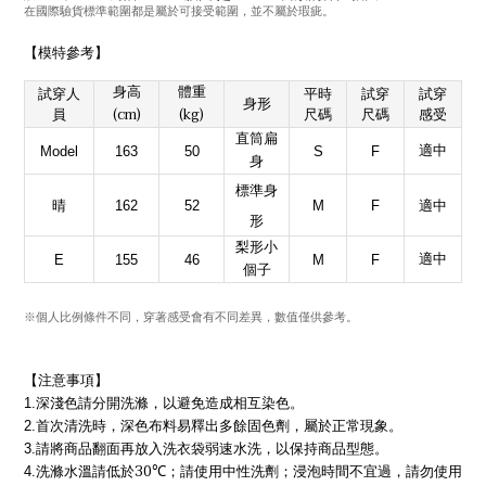
在國際驗貨標準範圍都是屬於可接受範圍，並不屬於瑕疵。
【模特參考】
身高
體重
試穿人
平時
試穿
試穿
身形
(cm)
(kg)
員
尺碼
尺碼
感受
直筒扁
適中
Model
163
50
S
F
身
標準身
晴
162
52
M
F
適中
形
梨形小
適中
E
155
46
M
F
個子
※個人比例條件不同
，
穿著感受會有不同差異
，
數值僅供參考
。
【注意事項】
1.
深淺色請分開洗滌，以避免造成相互染色。
2.
首次清洗時，深色布料易釋出多餘固色劑，屬於正常現象。
3.
請將商品翻面再放入洗衣袋弱速水洗，以保持商品型態。
30℃
4.
洗滌水溫請低於
；請使用中性洗劑；浸泡時間不宜過，請勿使用