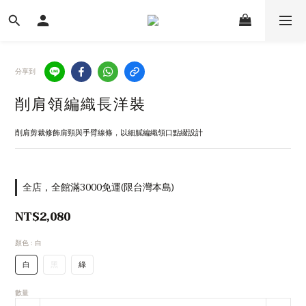
分享到
削肩領編織長洋裝
削肩剪裁修飾肩頸與手臂線條，以細膩編織領口點綴設計
全店，全館滿3000免運(限台灣本島)
NT$2,080
顏色
: 白
白
黑
綠
數量