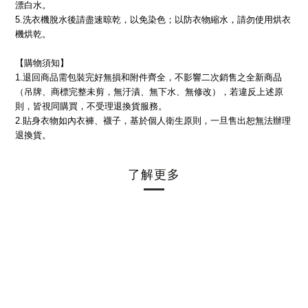
漂白水。
5.
洗衣機脫水後請盡速晾乾，以免染色；以防衣物縮水，請勿使用烘衣
機烘乾。
【購物須知】
1.
退回商品需包裝完好無損和附件齊全，不影響二次銷售之全新商品
）
（吊牌、商標完整未剪，無汙漬、無下水、無修改
，若違反上述原
則，皆視同購買，不受理退換貨服務。
2.
貼身衣物如內衣褲、襪子，基於個人衛生原則，一旦售出恕無法辦理
退換貨。
了解更多