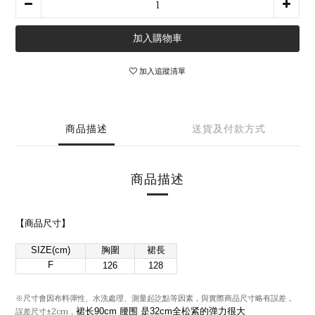
加入購物車
加入追蹤清單
商品描述
送貨及付款方式
商品描述
【商品尺寸
】
SIZE(cm)
胸圍
裙長
F
126
128
與實際商品尺寸略有誤差，
※尺寸會因布料彈性、水洗處理、測量起訖點等因素，
誤差尺寸±
2cm
裙长90cm 腰围 是32cm全松紧的弹力很大
，