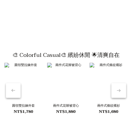
🎨 Colorful Casual🎨 繽紛休閒 🌟清爽自在
圓領雙拉鍊外套
兩件式花辮被背心
兩件式條紋襯衫
NT$1,780
NT$1,880
NT$1,680