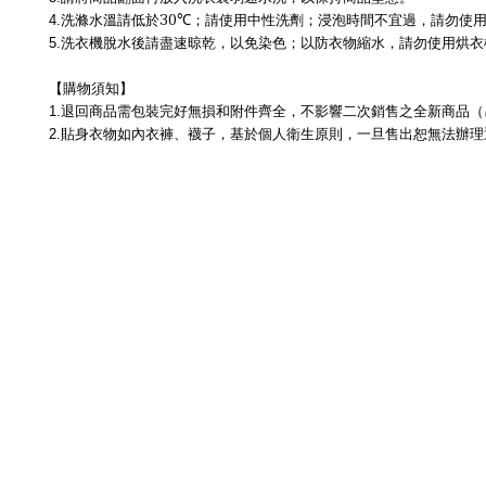
30℃
4.
洗滌水溫請低於
；請使用中性洗劑；浸泡時間不宜過，請勿使
5.
洗衣機脫水後請盡速晾乾，以免染色；以防衣物縮水，請勿使用烘衣
【購物須知】
1.
退回商品需包裝完好無損和附件齊全，不影響二次銷售之全新商品（
2.
貼身衣物如內衣褲、襪子，基於個人衛生原則，一旦售出恕無法辦理