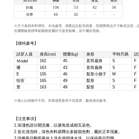
SIZE(cm)
袖長
胸圍
衣長
肩寬
針織
104
53
42
56
吊帶
66
42
-
-
與實際商品尺寸略有誤差，
※尺寸會因布料彈性、水洗處理、測量起訖點等因素，
在國際驗貨標準範圍都是屬於可接受範圍，並不屬於瑕疵。
【模特參考】
(cm)
(kg)
試穿人員
身高
體重
身形
平時尺碼
試
162
45
直筒扁身
S
F
Ｍodel
珊
163
43
直筒扁身
S
F
E
155
46
梨形小個子
M
F
怡安
165
49
梨形
S
F
萱
163
49
梨形
S
F
※個人比例條件不同
，
穿著感受會有不同差異
，
數值僅供參考
。
【注意事項】
1.
深淺色請分開洗滌，以避免造成相互染色。
2.
首次清洗時，深色布料易釋出多餘固色劑，屬於正常現象。
3.
請將商品翻面再放入洗衣袋弱速水洗，以保持商品型態。