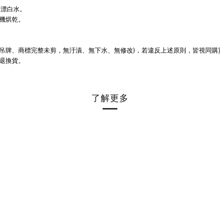
用漂白水。
機烘乾。
)
吊牌、商標完整未剪，無汙漬、無下水、無修改
，若違反上述原則，皆視同購
退換貨。
了解更多