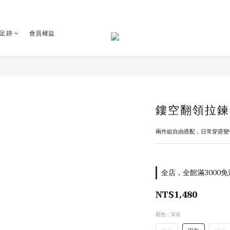
足跡
會員權益
鏤空翻領拉鍊
兩件組自由搭配，日常穿搭變
全店，全館滿3000免
NT$1,480
顏色
: 深灰