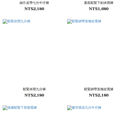
絲巾皮帶七分牛仔褲
素面鬆緊下釦休閒褲
NT$2,180
NT$1,680
鬆緊休閒九分褲
鬆緊綁帶直條紋寬褲
NT$2,180
NT$2,180